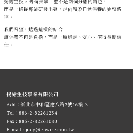
揚繪生技 × 菁荷美學，並不是兩個分離的角色，
而是一條從專業研發出發，走向溫柔日常保養的完整路
徑。
我們希望，透過這樣的結合，
讓保養不再是負擔，而是一種穩定、安心、值得長期信
任。
揚繪生技事業有限公司
Add：新北市中和區建八路2號16樓-3
Tel：886-2-82261234
Fax : 886-2-82261080
E-mail :
judy@enwire.com.tw