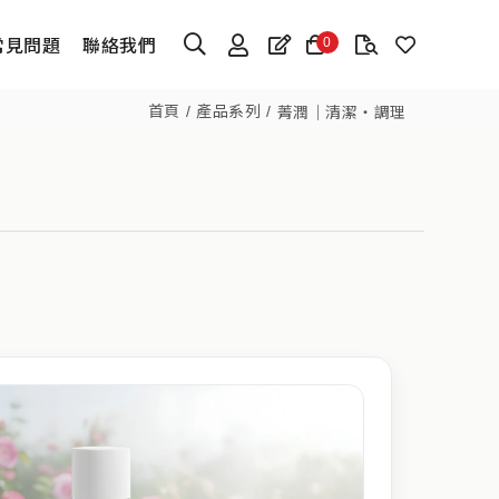
常見問題
聯絡我們
0
首頁
產品系列
菁潤｜清潔・調理