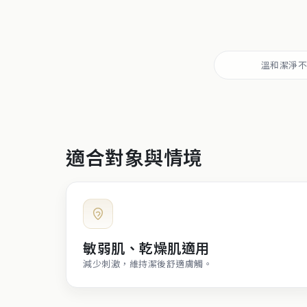
溫和潔淨
適合對象與情境
敏弱肌、乾燥肌適用
減少刺激，維持潔後舒適膚觸。