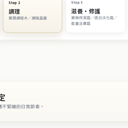
Step 3
Step 2
滋養・修護
調理
菁緻保濕霜／透白淡化霜／
菁潤調理水／調理晶露
能量活膚霜
定
適不緊繃的日常節奏。