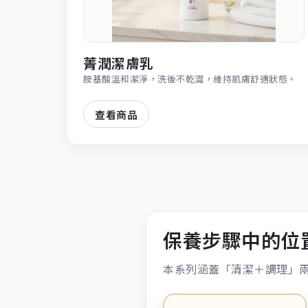
菁潤潔膚乳
胺基酸溫和潔淨，洗後不乾澀，維持肌膚舒適狀態。
查看商品
保養步驟中的位
本系列涵蓋「清潔＋調理」