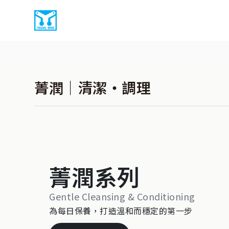
菁潤｜清潔・調理
菁潤系列
Gentle Cleansing & Conditioning
為每日保養，打造溫和而穩定的第一步