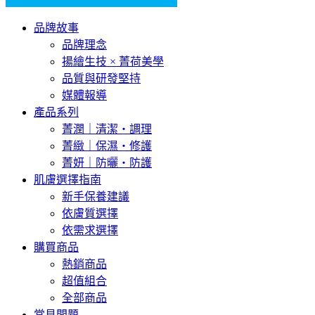
品牌故事
品牌理念
揚繪生技 × 菁荷美學
品質與研發堅持
媒體報導
產品系列
菁潤｜清潔・調理
菁緻｜保濕・修護
菁妍｜防曬・防護
肌膚選擇指南
新手保養建議
依膚質選擇
依需求選擇
購買商品
熱銷商品
超值組合
全部商品
常見問題