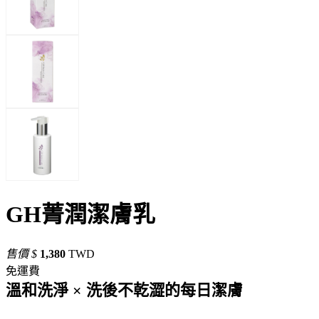
GH菁潤潔膚乳
售價
$
1,380
TWD
免運費
溫和洗淨 × 洗後不乾澀的每日潔膚