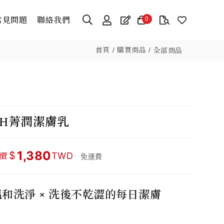
常見問題
聯絡我們
0
首頁
購買商品
全部商品
GH菁潤潔膚乳
1,380
$
價
TWD
免運費
溫和洗淨 × 洗後不乾澀的每日潔膚