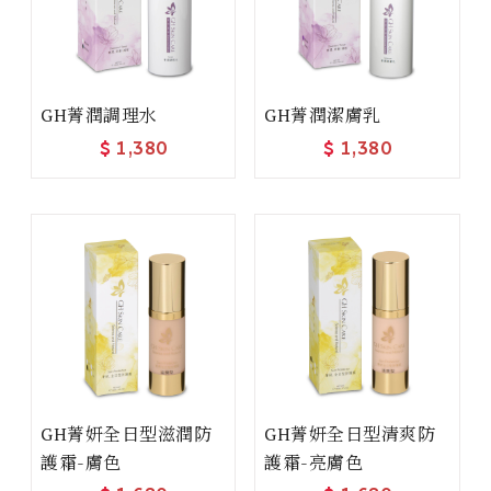
GH菁潤調理水
GH菁潤潔膚乳
$
1,380
$
1,380
GH菁妍全日型滋潤防
GH菁妍全日型清爽防
護霜-膚色
護霜-亮膚色