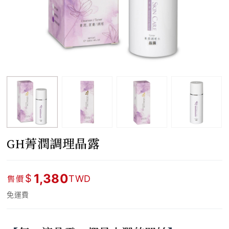
GH菁潤調理晶露
1,380
$
售價
TWD
免運費