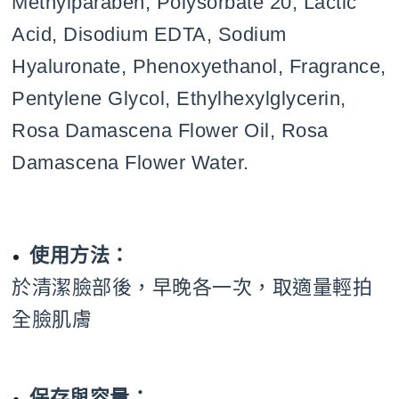
Methylparaben, Polysorbate 20, Lactic
Acid, Disodium EDTA, Sodium
Hyaluronate, Phenoxyethanol, Fragrance,
Pentylene Glycol, Ethylhexylglycerin,
Rosa Damascena Flower Oil, Rosa
Damascena Flower Water.
使用方法：
於清潔臉部後，早晚各一次，取適量輕拍
全臉肌膚
保存與容量：