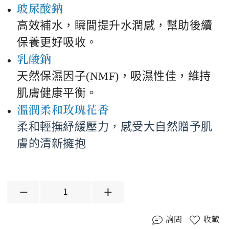
玻尿酸鈉
高效補水，瞬間提升水潤感，幫助後續
保養更好吸收。
乳酸鈉
天然保濕因子(NMF)，吸濕性佳，維持
肌膚健康平衡。
溫潤柔和玫瑰花香
柔和輕撫紓緩壓力，感受大自然贈予肌
膚的清新擁抱
詢問
收藏