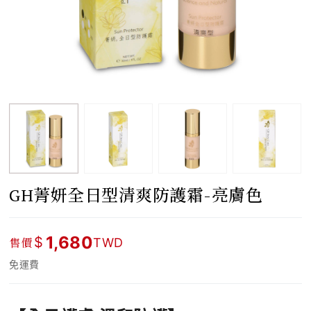
GH菁妍全日型清爽防護霜-亮膚色
1,680
$
售價
TWD
免運費