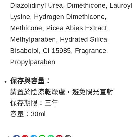
Diazolidinyl Urea, Dimethicone, Lauroyl
Lysine, Hydrogen Dimethicone,
Methicone, Picea Abies Extract,
Methylparaben, Hydrated Silica,
Bisabolol, CI 15985, Fragrance,
Propylparaben
保存與容量：
請置於陰涼乾燥處，避免陽光直射
保存期限：三年
容量：30ml