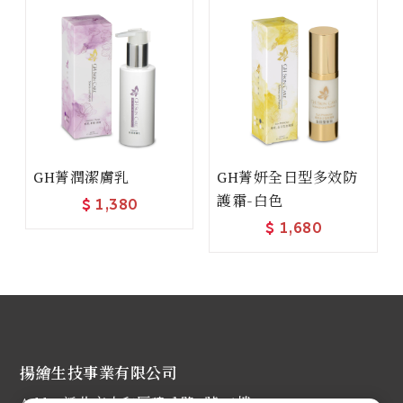
GH菁潤潔膚乳
GH菁妍全日型多效防
護霜-白色
$
1,380
$
1,680
揚繪生技事業有限公司