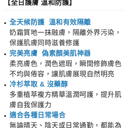
【全日護膚 溫和防護】
全天候防護 溫和有效隔離
奶霜質地一抹融膚，隔離外界污染，
保護肌膚同時滋養修護
完美亮膚
偽素顏美肌神器
柔亮膚色
，
潤色遮瑕，瞬間修飾膚色
不均與倦容，讓肌膚展現自然明亮
冷杉萃取 & 沒藥醇
多重植萃複方精華溫潤呵護，提升肌
膚自我保護力
適合各種日常場合
無論晴天、陰天或日常通勤，都能為