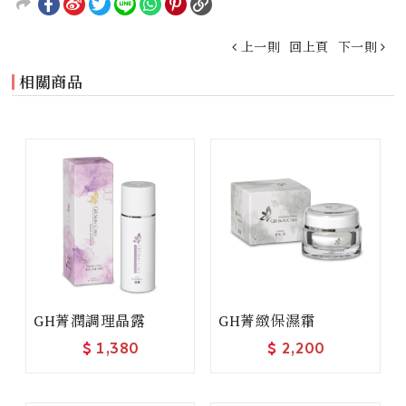
上一則
回上頁
下一則
相關商品
GH菁潤調理晶露
GH菁緻保濕霜
$
1,380
$
2,200