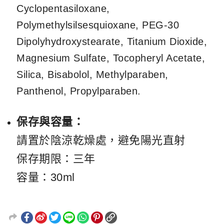
Cyclopentasiloxane,
Polymethylsilsesquioxane, PEG-30
Dipolyhydroxystearate, Titanium Dioxide,
Magnesium Sulfate, Tocopheryl Acetate,
Silica, Bisabolol, Methylparaben,
Panthenol, Propylparaben.
保存與容量：
請置於陰涼乾燥處，避免陽光直射
保存期限：三年
容量：30ml