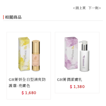
回上頁
下一則
相關商品
GH菁妍全日型清爽防
GH菁潤潔膚乳
護霜-亮膚色
$
1,380
$
1,680