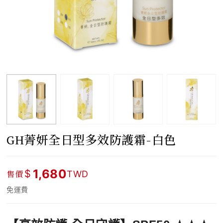
GH菁妍全日型多效防護霜-白色
1,680
$
售價
TWD
免運費