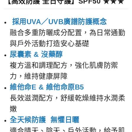
【
高效防護 全日守護
】SPF50
★★★
採用UVA／UVB廣譜防護概念
融合多重防曬成分配置，為日常通勤
與戶外活動打造安心基礎
尿囊素
&
沒藥醇
複方溫和調理配方，強化肌膚防禦
力，維持健康屏障
維他命E
&
維他命原B
5
長效滋潤配方，舒緩乾燥維持水潤柔
嫩
全天候防護 無懼日曬
適合晴天、陰天、戶外活動，給予肌