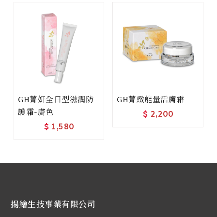
GH菁妍全日型滋潤防
GH菁緻能量活膚霜
護霜-膚色
$
2,200
$
1,580
揚繪生技事業有限公司