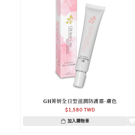
GH菁妍全日型滋潤防護霜-膚色
$
1,580 TWD
加入購物車