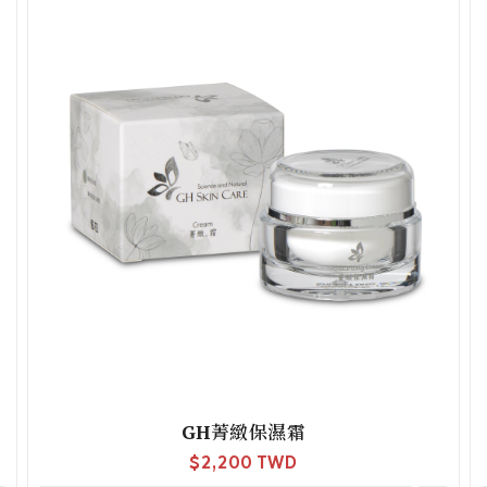
GH菁緻保濕霜
$
2,200 TWD