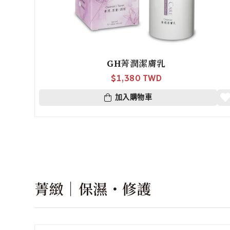
GH菁潤潔膚乳
$
1,380 TWD
加入購物車
菁緻｜保濕・修護