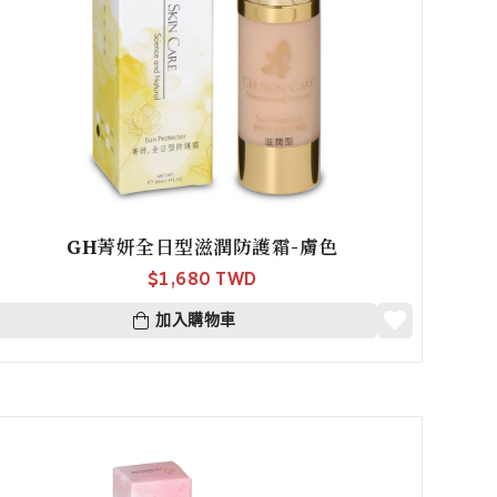
GH菁妍全日型滋潤防護霜-膚色
$
1,680 TWD
加入購物車