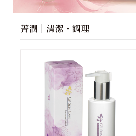
菁潤｜清潔・調理