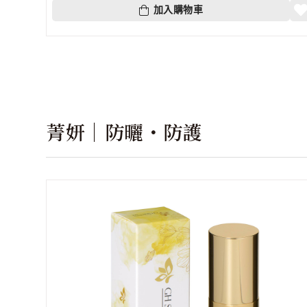
加入購物車
菁妍｜防曬・防護