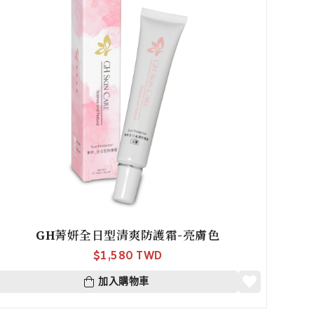
GH菁妍全日型清爽防護霜-亮膚色
$
1,580 TWD
加入購物車